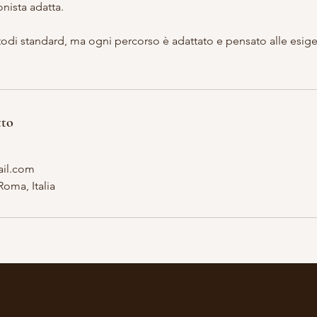
onista adatta.
todi standard, ma ogni percorso è adattato e pensato alle esig
tto
ail.com
oma, Italia