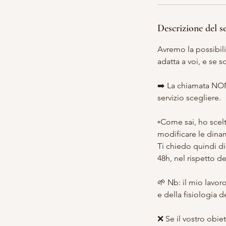
t
i
Descrizione del s
Avremo la possibili
adatta a voi, e se s
➡️ La chiamata NON
servizio scegliere.
▫️Come sai, ho scel
modificare le dina
Ti chiedo quindi di
48h, nel rispetto d
🌱 Nb: il mio lavor
e della fisiologia 
❌ Se il vostro obie