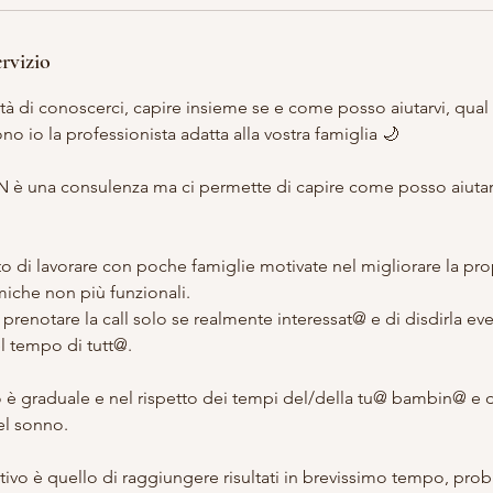
ervizio
tà di conoscerci, capire insieme se e come posso aiutarvi, qual 
ono io la professionista adatta alla vostra famiglia 🌙
 è una consulenza ma ci permette di capire come posso aiutarv
to di lavorare con poche famiglie motivate nel migliorare la pro
miche non più funzionali.
 prenotare la call solo se realmente interessat@ e di disdirla e
el tempo di tutt@.
o è graduale e nel rispetto dei tempi del/della tu@ bambin@ e d
del sonno.
ttivo è quello di raggiungere risultati in brevissimo tempo, pr