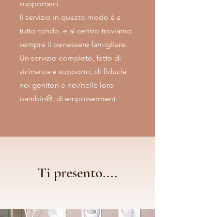
supportarci.
Il servizio in questo modo è a
tutto tondo, e al centro troviamo
sempre il benessere famigliare.
Un servizio completo, fatto di
vicinanza e supporto, di fiducia
nei genitori e nei/nelle loro
bambin@, di empowerment.
Ti presento....